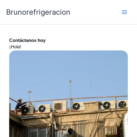
Ir
Brunorefrigeracion
al
contenido
Contáctanos hoy
¡Hola!